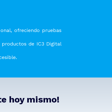
ional, ofreciendo pruebas
 productos de IC3 Digital
cesible.
ate hoy mismo!