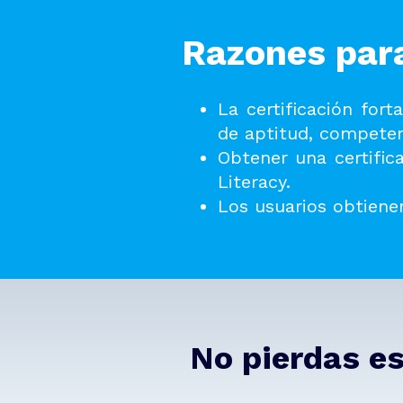
Razones para
La certificación for
de aptitud, competen
Obtener una certific
Literacy.
Los usuarios obtienen
No pierdas es