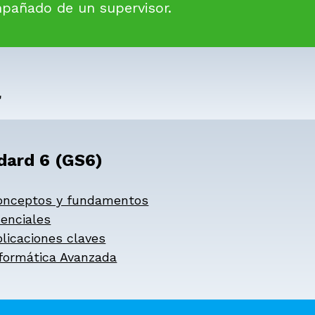
pañado de un supervisor.
a
dard 6 (GS6)
onceptos y fundamentos
enciales
licaciones claves
formática Avanzada