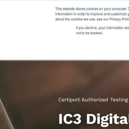
This website stores cookies on your computer. 
information in order to improve and customize y
about the cookies we use, see our Privacy Polic
If you decline, your information w
not to be tracked.
Certiport Authorized Testin
IC3 Digita