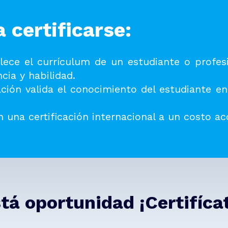
 certificarse:
talece el currículum de un estudiante o profes
cia y habilidad.
ación valida el conocimiento del estudiante en
 una certificación internacional a un costo ac
tá oportunidad ¡Certifíc